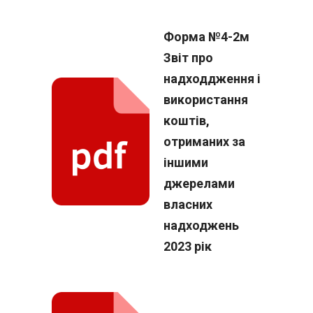
Форма №4-2м
Звіт про
надходдження і
використання
коштів,
отриманих за
іншими
джерелами
власних
надходжень
2023 рік