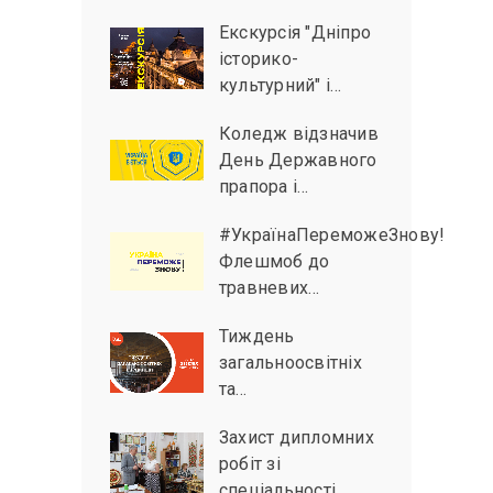
Екскурсія "Дніпро
історико-
культурний" і…
Коледж відзначив
День Державного
прапора і…
#УкраїнаПереможеЗнову!
Флешмоб до
травневих…
Тиждень
загальноосвітніх
та…
Захист дипломних
робіт зі
спеціальності…