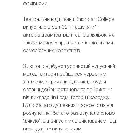
фахівцями.
Театральне відділення Dnipro art College
випустило в світ 32 "пташеняти" -
акторів драмтеатрів і театрів ляльок, які
також можуть працювати керівниками
самодіяльних колективів.
3 лютого відбувся урочистий випускний:
молоді актори пройшлися червоним
хідником, отримали відзнаки, почули
останні добрі настанови та побажання
від викладачів і адміністрації коледжу.
Було багато душевних промов, сліз від
розчулення і багато разів лунало слово
"дякую": від випускників викладачам і від
викладачів - випускникам.