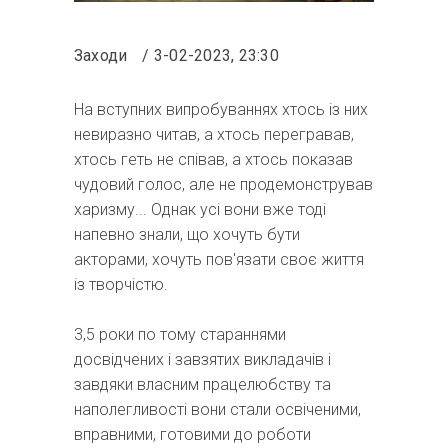
Заходи
3-02-2023, 23:30
На вступних випробуваннях хтось із них
невиразно читав, а хтось перегравав,
хтось геть не співав, а хтось показав
чудовий голос, але не продемонстрував
харизму... Однак усі вони вже тоді
напевно знали, що хочуть бути
акторами, хочуть пов'язати своє життя
із творчістю.
3,5 роки по тому стараннями
досвідчених і завзятих викладачів і
завдяки власним працелюбству та
наполегливості вони стали освіченими,
вправними, готовими до роботи