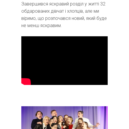
Завершився яскравий розділ у житті 32
обдарованих дівчат і хлопців, але ми
віримо, що розпочався новий, який буде
не менш яскравим.