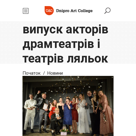
Відбувся
випуск акторів
драмтеатрів і
театрів ляльок
Початок
/
Новини