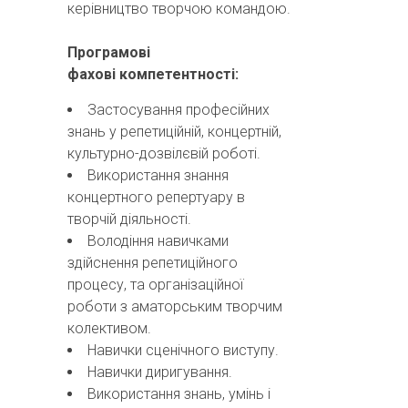
керівництво творчою командою.
Програмові
фахові
к
омпетентності:
Застосування професійних
знань у репетиційній, концертній,
культурно-дозвілєвій роботі.
Використання знання
концертного репертуару в
творчій діяльності.
Володіння навичками
здійснення репетиційного
процесу, та організаційної
роботи з аматорським творчим
колективом.
Навички сценічного виступу.
Навички диригування.
Використання знань, умінь і