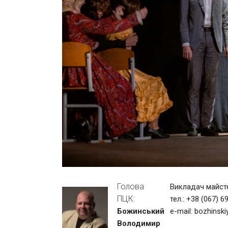
Голова
Викладач майст
ПЦК:
тел.: +38 (067) 6
Божинський
e-mail:
bozhinski
Володимир