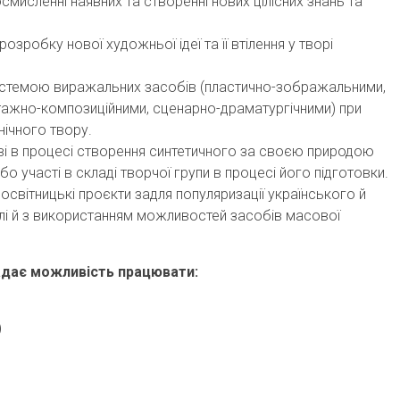
смисленні наявних та створенні нових цілісних знань та
озробку нової художньої ідеї та її втілення у творі
стемою виражальних засобів (пластично-зображальними,
ажно-композиційними, сценарно-драматургічними) при
нічного твору.
иві в процесі створення синтетичного за своєю природою
бо участі в складі творчої групи в процесі його підготовки.
освітницькі проєкти задля популяризації українського й
слі й з використанням можливостей засобів масової
надає можливість працювати:
)