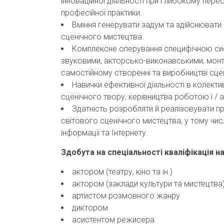
інноваційної діяльності при глибокому перео
професійної практики.
Вміння генерувати задум та здійснювати р
сценічного мистецтва.
Комплексне оперування специфічною си
звуковими, акторсько-виконавськими, монт
самостійному створенні та виробництві сце
Навички ефективної діяльності в колект
сценічного твору, керівництва роботою і / а
Здатність розробляти й реалізовувати пр
світового сценічного мистецтва, у тому чи
інформації та Інтернету.
Здобута на спеціальності кваліфікація 
актором (театру, кіно та ін.)
актором (заклади культури та мистецтва
артистом розмовного жанру
диктором
асистентом режисера