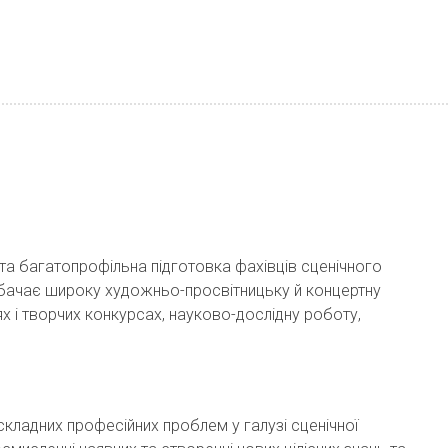
та багатопрофільна підготовка фахівців сценічного
бачає широку художньо-просвітницьку й концертну
ях і творчих конкурсах, науково-дослідну роботу,
кладних професійних проблем у галузі сценічної