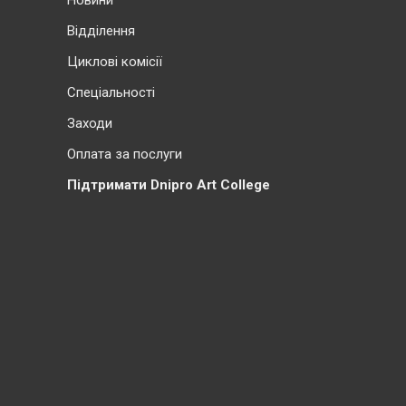
Новини
Відділення
Циклові комісії
Cпеціальності
Заходи
Оплата за послуги
Підтримати Dnipro Art College