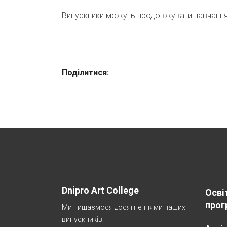
Випускники можуть продовжувати навчання 
Поділитися:
Dnipro Art College
Осві
прог
Ми пишаємося досягненнями наших
випускників!