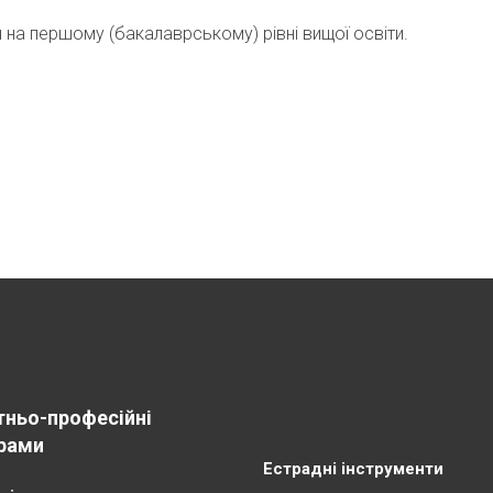
на першому (бакалаврському) рівні вищої освіти.
тньо-професійні
рами
Естрадні інструменти