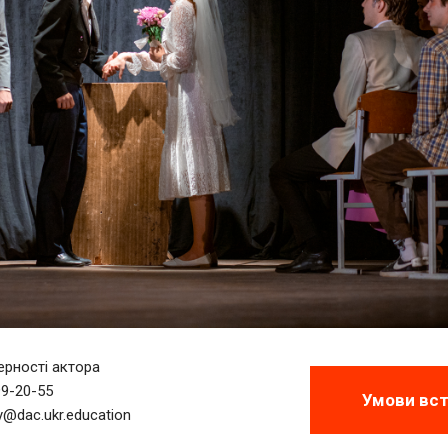
ерності актора
99-20-55
Умови вс
y@dac.ukr.education