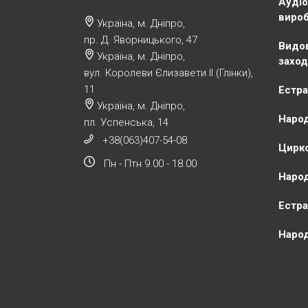
Аудіо
виро
Україна, м. Дніпро,
пр. Д. Яворницького, 47
Видов
Україна, м. Дніпро,
заход
вул. Королеви Єлизавети ІІ (Глінки),
11
Естра
Україна, м. Дніпро,
Народ
пл. Успенська, 14
+38(063)407-54-08
Цирко
Пн - Птн 9.00 - 18.00
Народ
Естра
Народ