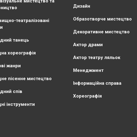
візуальне мистецтво та
Дизайн
бництво
Образотворче мистецтво
ищно-театралізовані
и
Декоративне мистецтво
дний танець
Актор драми
на хореографія
Актор театру ляльок
ві жанри
Менеджмент
не пісенне мистецтво
Інформаційна справа
дний спів
Хореографія
ні інструменти