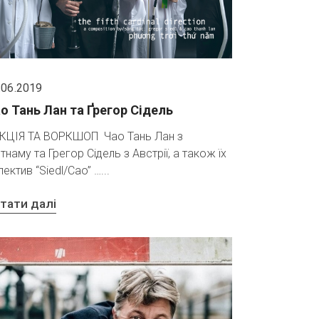
.06.2019
о Тань Лан та Ґрегор Сідель
КЦІЯ ТА ВОРКШОП Чао Тань Лан з
єтнаму та Грегор Сідель з Австрії, а також їх
лектив “Siedl/Cao” …
тати далі