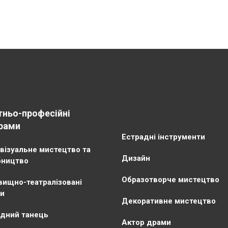
тньо-професійні
рами
Естрадні інструменти
візуальне мистецтво та
Дизайн
бництво
Образотворче мистецтво
ищно-театралізовані
и
Декоративне мистецтво
дний танець
Актор драми