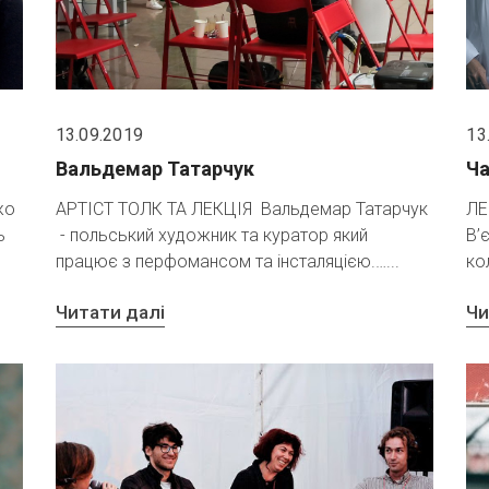
13.09.2019
13
Вальдемар Татарчук
Ча
жо
АРТІСТ ТОЛК ТА ЛЕКЦІЯ Вальдемар Татарчук
ЛЕ
ь
- польський художник та куратор який
В’
працює з перфомансом та інсталяцією.…
ко
Читати далі
Чи