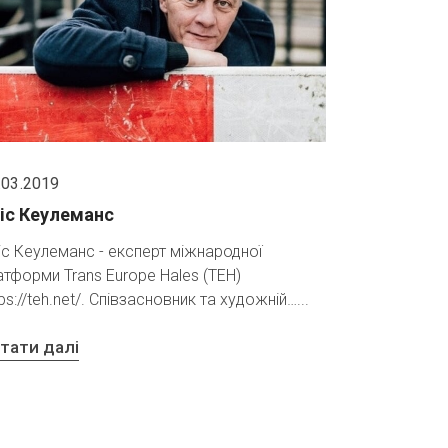
.03.2019
іс Кеулеманс
іс Кеулеманс - експерт міжнародної
атформи Trans Europe Hales (TEH)
tps://teh.net/. Співзасновник та художній…
тати далі