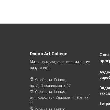
Dnipro Art College
Осві
прог
Ми пишаємося досягненнями наших
випускників!
Аудіо
виро
Україна, м. Дніпро,
пр. Д. Яворницького, 47
Видов
Україна, м. Дніпро,
заход
вул. Королеви Єлизавети ІІ (Глінки),
11
Естра
Україна, м. Дніпро,