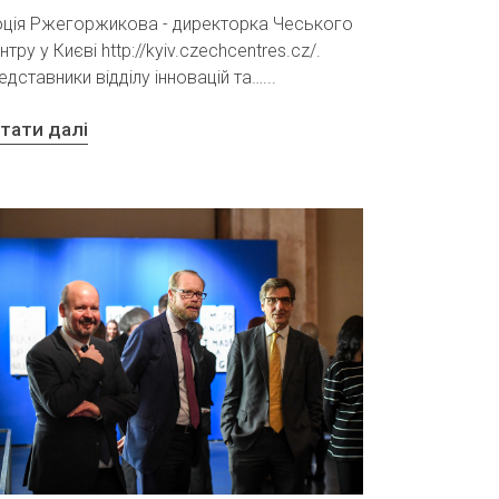
ція Ржегоржикова - директорка Чеського
нтру у Києві http://kyiv.czechcentres.cz/.
едставники відділу інновацій та…
тати далі