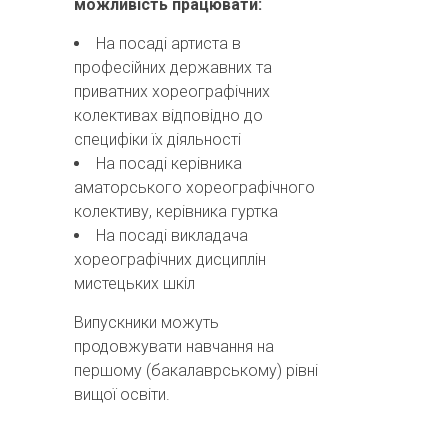
можливість працювати:
На посаді артиста в
професійних державних та
приватних хореографічних
колективах відповідно до
специфіки їх діяльності
На посаді керівника
аматорського хореографічного
колективу, керівника гуртка
На посаді викладача
хореографічних дисциплін
мистецьких шкіл
Випускники можуть
продовжувати навчання на
першому (бакалаврському) рівні
вищої освіти.