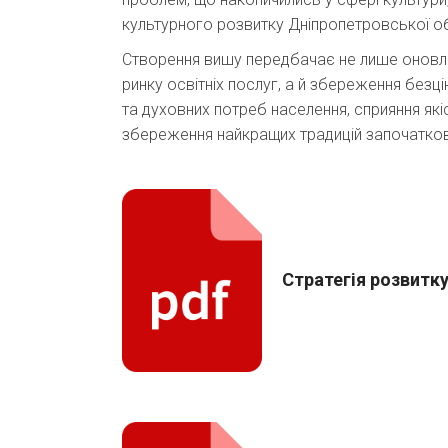
культурного розвитку Дніпропетровської об
Створення вишу передбачає не лише оновлен
ринку освітніх послуг, а й збереження безц
та духовних потреб населення, сприяння якіс
збереження найкращих традицій започаткова
Стратегія розвитку