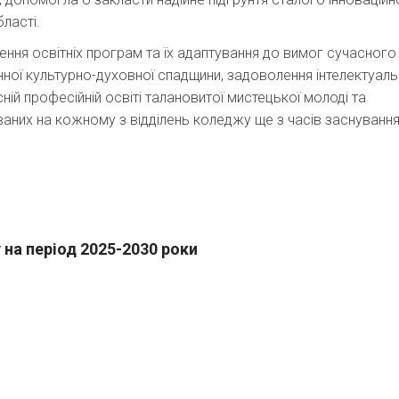
ласті.
ня освітніх програм та їх адаптування до вимог сучасного
інної культурно-духовної спадщини, задоволення інтелектуал
ній професійній освіті талановитої мистецької молоді та
них на кожному з відділень коледжу ще з часів заснування
 на період 2025-2030 роки