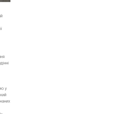
ій
ї
ння
дінні
мо у
який
знаних
о-