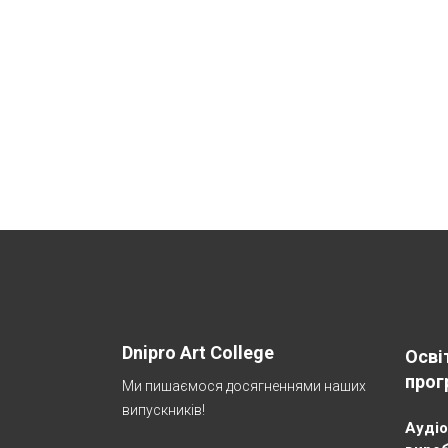
Dnipro Art College
Осві
прог
Ми пишаємося досягненнями наших
випускників!
Аудіо