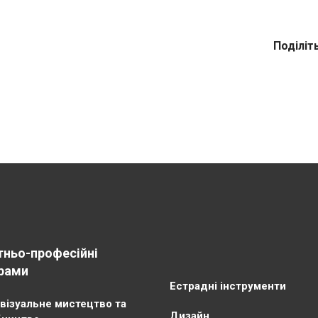
Поділіт
тньо-професійні
рами
Естрадні інструменти
візуальне мистецтво та
Дизайн