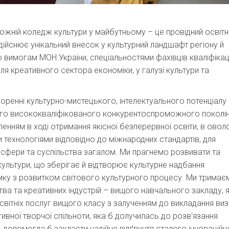
жній коледж культури у майбутньому – це провідний освітн
дійснює унікальний внесок у культурний ландшафт регіону й
 вимогам МОН України, спеціальностями фахівців кваліфікаці
 креативного сектора економіки, у галузі культури та
оренні культурно-мистецького, інтелектуального потенціалу
ового висококваліфікованого конкурентоспроможного поколі
ленням в ході отримання якісної безперервної освіти, в оволо
и технологіями відповідно до міжнародних стандартів, для
 сфери та суспільства загалом. Ми прагнемо розвивати та
ультури, що зберігає й відтворює культурне надбання
мку з розвитком світового культурного процесу. Ми тримає
тва та креативних індустрій – вищого навчального закладу, 
світніх послуг вищого класу з залученням до викладання ви
тивної творчої спільноти, яка б долучилась до розв'язання
 допомогла б закласти надійне підґрунтя сталого інноваційн