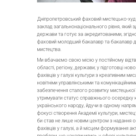
Дніпропетровський фаховий мистецько-худо
заклад загальнонаціонального рівня, який з
держави та готує за акредитованими, згідно
фаховий молодший бакалавр та бакалавр для
мистецтва.
Ми вбачаємо свою місію у постійному відтв
області, регіону, держави; у підготовці н
фахівців у галузі культури з креативним мис
новітніми управлінськими та комунікаційним
забезпечення сталого розвитку мистецької
утримувати статус справжнього осередку к
українського народу, йдучи в одному напря
фокусі створення Академії культури, мистец
би став не лише новим центром з надання о
фахівців у галузі, а й місцем формування ак
проблем, що накопичились у сфері культури,