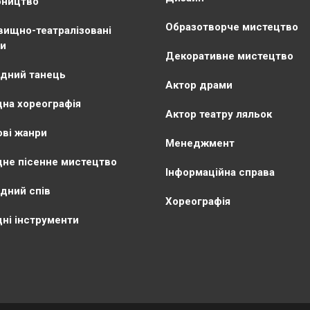
бництво
Образотворче мистецтво
ищно-театралізовані
и
Декоративне мистецтво
дний танець
Актор драми
на хореографія
Актор театру ляльок
ві жанри
Менеджмент
не пісенне мистецтво
Інформаційна справа
дний спів
Хореографія
ні інструменти