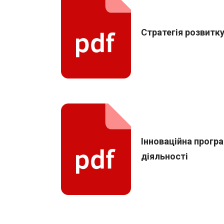
Стратегія розвитку
Інноваційна прогр
діяльності