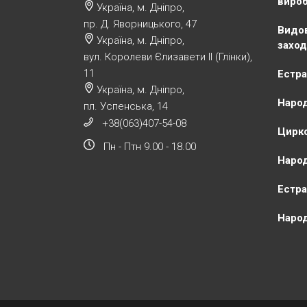
виро
Україна, м. Дніпро,
пр. Д. Яворницького, 47
Видов
Україна, м. Дніпро,
заход
вул. Королеви Єлизавети ІІ (Глінки),
11
Естра
Україна, м. Дніпро,
Народ
пл. Успенська, 14
+38(063)407-54-08
Цирко
Пн - Птн 9.00 - 18.00
Народ
Естра
Народ