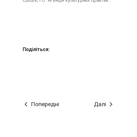
Culture, ГО "Агенція культурних практик".
Поділіться:
Попередні
Далі