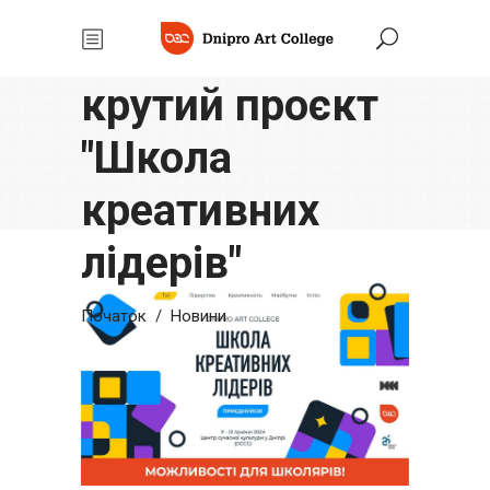
У Дніпрі
стартує новий
крутий проєкт
"Школа
креативних
лідерів"
Початок
/
Новини