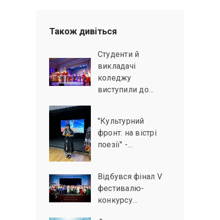
Також дивiться
Студенти й
викладачі
коледжу
виступили до…
"Культурний
фронт: на вістрі
поезії" -…
Відбувся фінал V
фестивалю-
конкурсу…