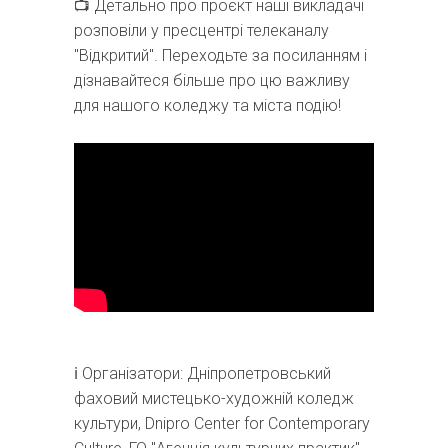
📺 Детально про проєкт наші викладачі
розповіли у пресцентрі телеканалу
"Відкритий". Переходьте за посиланням і
дізнавайтеся більше про цю важливу
для нашого коледжу та міста подію!
ℹ️ Організатори: Дніпропетровський
фаховий мистецько-художній коледж
культури, Dnipro Center for Contemporary