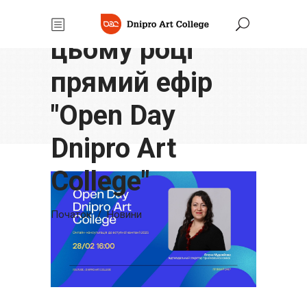
перший в
цьому році
прямий ефір
"Open Day
Dnipro Art
College"
Початок
/
Новини