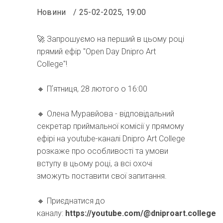
Новини
25-02-2025, 19:00
🚀 Запрошуємо на перший в цьому році
прямий ефір "Open Day Dnipro Art
College"!
🔸️ Пʼятниця, 28 лютого о 16:00
🔸️ Олена Муравйова - відповідальний
секретар приймальної комісії у прямому
ефірі на youtube-каналі Dnipro Art College
розкаже про особливості та умови
вступу в цьому році, а всі охочі
зможуть поставити свої запитання.
🔸️ Приєднатися до
каналу:
https://youtube.com/@dniproart.college