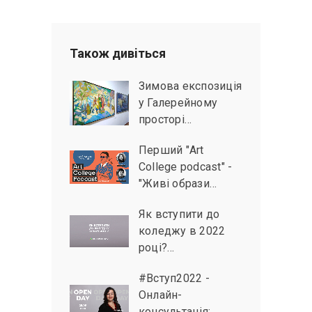
Також дивiться
Зимова експозиція
у Галерейному
просторі…
Перший "Art
College podcast" -
"Живі образи…
Як вступити до
коледжу в 2022
році?…
#Вступ2022 -
Онлайн-
консультація: