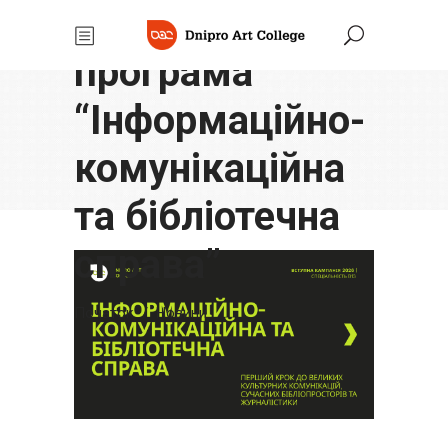
освітня
програма
“Інформаційно-
комунікаційна
та бібліотечна
справа”
Початок
/
Новини