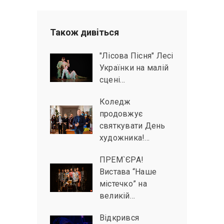
Також дивiться
"Лісова Пісня" Лесі
Українки на малій
сцені…
Коледж
продовжує
святкувати День
художника!…
ПРЕМ`ЄРА!
Вистава “Наше
містечко” на
великій…
Відкрився