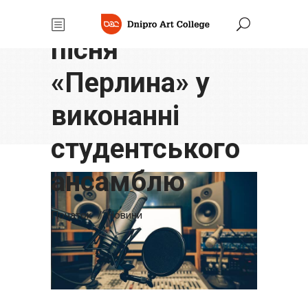
Авторська
пісня
«Перлина» у
виконанні
студентського
ансамблю
Початок
/
Новини