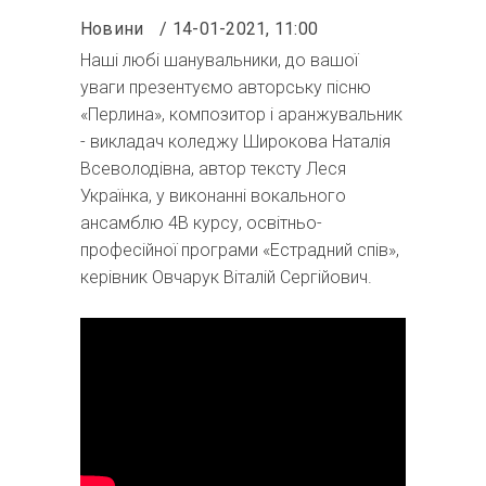
Новини
14-01-2021, 11:00
Наші любі шанувальники, до вашої
уваги презентуємо авторську пісню
«Перлина», композитор і аранжувальник
- викладач коледжу Широкова Наталія
Всеволодівна, автор тексту Леся
Українка, у виконанні вокального
ансамблю 4В курсу, освітньо-
професійної програми «Естрадний спів»,
керівник Овчарук Віталій Сергійович.