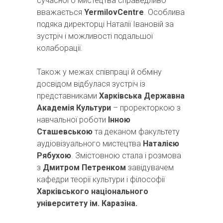
сучасного мистецтва справедливо
вважається
YermilovCentre
. Особлива
подяка директорці Наталії Івановій за
зустріч і можливості подальшої
колаборації.
Також у межах співпраці й обміну
досвідом відбулася зустріч із
представниками
Харківська Державна
Академія Культури
– проректоркою з
навчальної роботи
Інною
Сташевською
та деканом факультету
аудіовізуального мистецтва
Наталією
Рябухою
. Змістовною стала і розмова
з
Дмитром Петренком
завідувачем
кафедри теорії культури і філософії
Харківського національного
університету ім. Каразіна
.