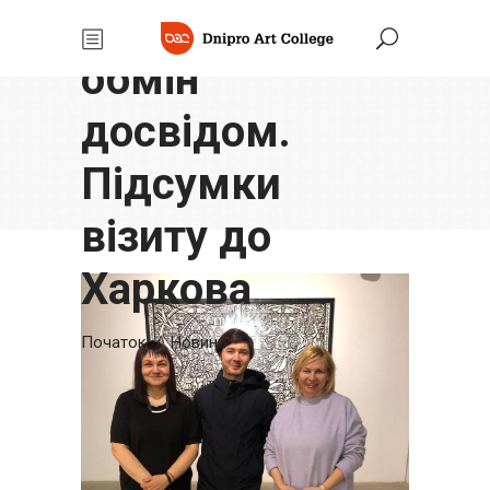
перспективи і
обмін
досвідом.
Підсумки
візиту до
Харкова
Початок
/
Новини