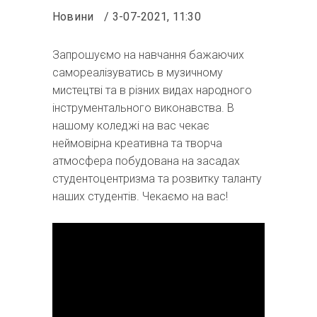
Новини
3-07-2021, 11:30
Запрошуємо на навчання бажаючих
самореалізуватись в музичному
мистецтві та в різних видах народного
інструментального виконавства. В
нашому коледжі на вас чекає
неймовірна креативна та творча
атмосфера побудована на засадах
студентоцентризма та розвитку таланту
наших студентів. Чекаємо на вас!