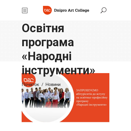
Запрошуємо на
навчання!
Освітня
програма
«Народні
інструменти»
Початок
/
Новини