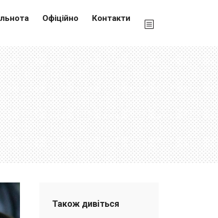
ільнота
Офіційно
Контакти
Також дивiться