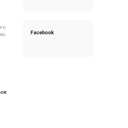
ого
Facebook
ію,
ься: