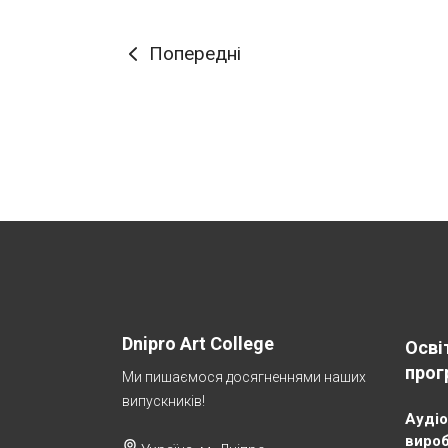
Попередні
Dnipro Art College
Осві
прог
Ми пишаємося досягненнями наших
випускників!
Аудіо
виро