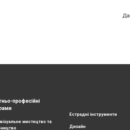
Да
тньо-професійні
рами
Естрадні інструменти
візуальне мистецтво та
Дизайн
бництво