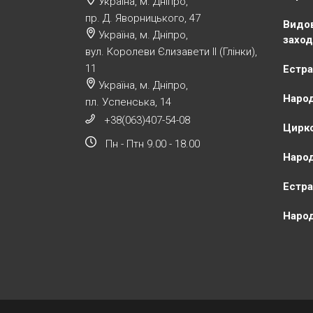
Україна, м. Дніпро,
пр. Д. Яворницького, 47
Видов
Україна, м. Дніпро,
заход
вул. Королеви Єлизавети ІІ (Глінки),
11
Естра
Україна, м. Дніпро,
Народ
пл. Успенська, 14
+38(063)407-54-08
Цирко
Пн - Птн 9.00 - 18.00
Народ
Естра
Народ