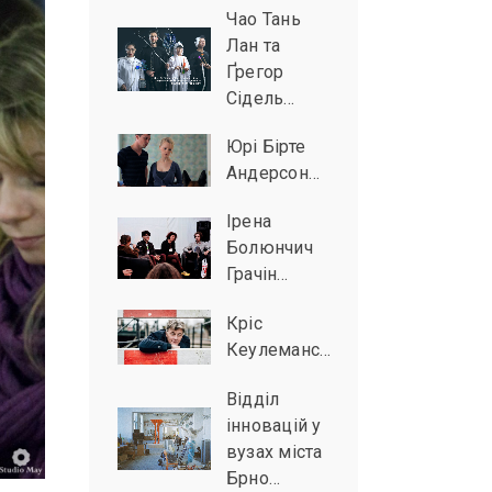
Чао Тань
Лан та
Ґрегор
Сідель…
Юрі Бірте
Андерсон…
Ірена
Болюнчич
Грачін…
Кріс
Кеулеманс…
Відділ
інновацій у
вузах міста
Брно…