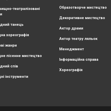
Образотворче мистецтво
ищно-театралізовані
и
Декоративне мистецтво
дний танець
Актор драми
на хореографія
Актор театру ляльок
ві жанри
Менеджмент
не пісенне мистецтво
Інформаційна справа
дний спів
Хореографія
ні інструменти