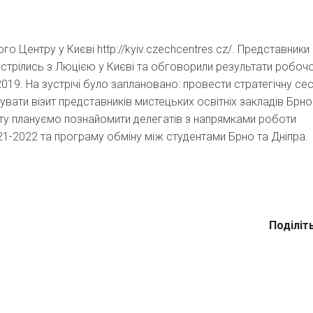
о Центру у Києві http://kyiv.czechcentres.cz/. Представники
 зустрілись з Люцією у Києві та обговорили результати робоч
019. На зустрічі було заплановано: провести стратегічну сес
увати візит представників мистецьких освітніх закладів Брно
зиту плануємо познайомити делегатів з напрямками роботи
21-2022 та програму обміну між студентами Брно та Дніпра.
Поділіт