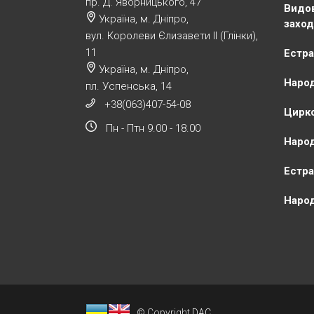
пр. Д. Яворницького, 47
Видов
Україна, м. Дніпро,
заход
вул. Королеви Єлизавети ІІ (Глінки),
11
Естра
Україна, м. Дніпро,
Народ
пл. Успенська, 14
+38(063)407-54-08
Цирко
Пн - Птн 9.00 - 18.00
Народ
Естра
Народ
© Copyright
DAC