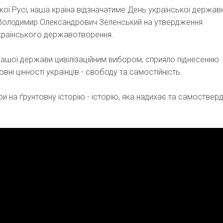
кої Русі, наша країна відзначатиме День української державн
 Володимир Олександрович Зеленський на утвердження
 українського державотворення.
 нашої держави цивілізаційним вибором, сприяло піднесенню
вні цінності українців - свободу та самостійність.
и на ґрунтовну історію - історію, яка надихає та самоствер
.