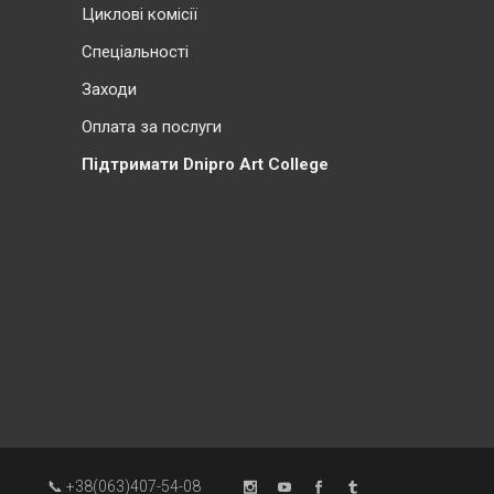
Циклові комісії
Cпеціальності
Заходи
Оплата за послуги
Підтримати Dnipro Art College
📞 +38(063)407-54-08