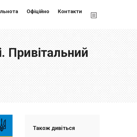
ільнота
Офіційно
Контакти
і. Привітальний
Також дивiться