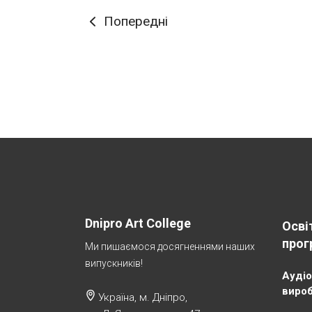
Попередні
Dnipro Art College
Осві
прог
Ми пишаємося досягненнями наших
випускників!
Аудіо
виро
Україна, м. Дніпро,