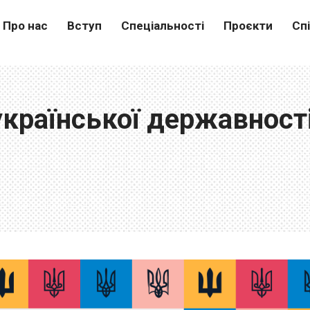
Про нас
Вступ
Спеціальності
Проєкти
Сп
української державност