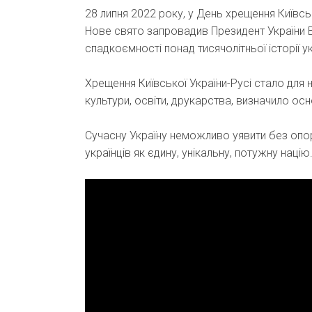
28 липня 2022 року, у День хрещення Київсь
Нове свято запровадив Президент України
спадкоємності понад тисячолітньої історії
Хрещення Київської України-Русі стало для
культури, освіти, друкарства, визначило осно
Сучасну Україну неможливо уявити без опор
українців як єдину, унікальну, потужну націю