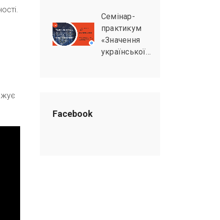
ості.
Семінар-
практикум
«Значення
української…
джує
Facebook