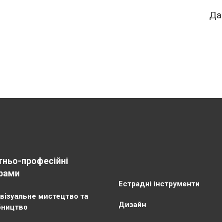
Да
тньо-професійні
рами
Естрадні інструменти
візуальне мистецтво та
Дизайн
бництво