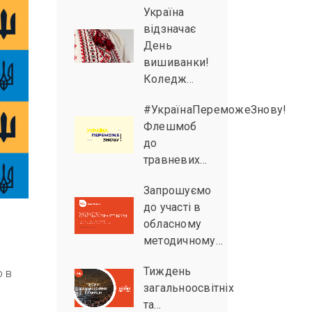
Україна
відзначає
День
вишиванки!
Коледж…
#УкраїнаПереможеЗнову!
Флешмоб
до
травневих…
Запрошуємо
до участі в
обласному
методичному…
Тиждень
ю в
загальноосвітніх
та…