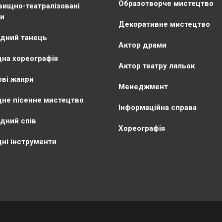
Образотворче мистецтво
ищно-театралізовані
и
Декоративне мистецтво
дний танець
Актор драми
на хореографія
Актор театру ляльок
ві жанри
Менеджмент
не пісенне мистецтво
Інформаційна справа
дний спів
Хореографія
ні інструменти