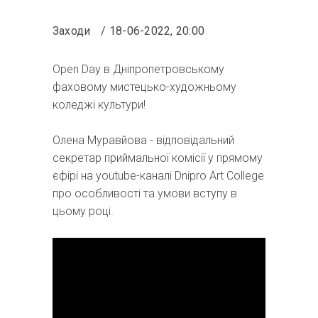
Заходи
18-06-2022, 20:00
Open Day в Дніпропетровському
фаховому мистецько-художньому
коледжі культури!
Олена Муравйова - відповідальний
секретар приймальної комісії у прямому
єфірі на youtube-каналі Dnipro Art College
про особливості та умови вступу в
цьому році.