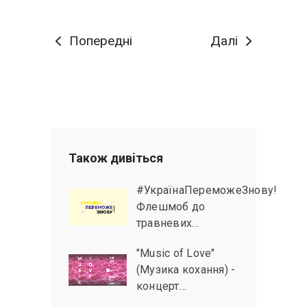
Попередні
Далі
Також дивiться
#УкраїнаПереможеЗнову!
Флешмоб до
травневих…
"Music of Love"
(Музика кохання) -
концерт…