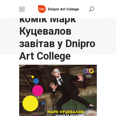
Український
комік Марк
Куцевалов
завітав у Dnipro
Art College
Початок
/
Новини