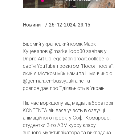
Новини
26-12-2024, 23:15
Відомий український комік Марк
Куцевалов
@markelllooo30
завітав у
Dnipro Art College
@dniproart.college
із
своїм YouTube-проєктом "Посол посла",
який є містком між нами та Німеччиною
@german_embassy_ukraine
та
розповідає про її діяльність в Україні.
Під час воркшопу від медіа-лабораторії
KONTENTA він взяв участь в озвучці
анімаційного проєкту Софії Комарової,
студентки 2-го АВМ курсу класу
знаного мультиплікатора та викладача