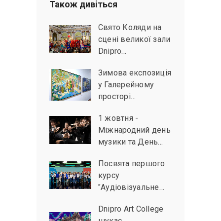
Також дивiться
Свято Коляди на
сцені великої зали
Dnipro…
Зимова експозиція
у Галерейному
просторі…
1 жовтня -
Міжнародний день
музики та День…
Посвята першого
курсу
"Аудіовізуальне…
Dnipro Art College
шукає