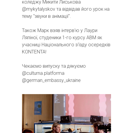
коледжу Микити Лиськова
@mykytalyskov
та відвідав його урок на
тему "звуки в анімації".
Також Марк взяв інтерв'ю у Лаури
Ляпіної, студеники 1-го курсу АВМ як
учасниці Національного з'їзду осередків
KONTENTA!
Чекаємо випуску та дякуємо
@culturna.platforma
@german_embassy_ukraine