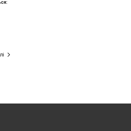
ься:
лі