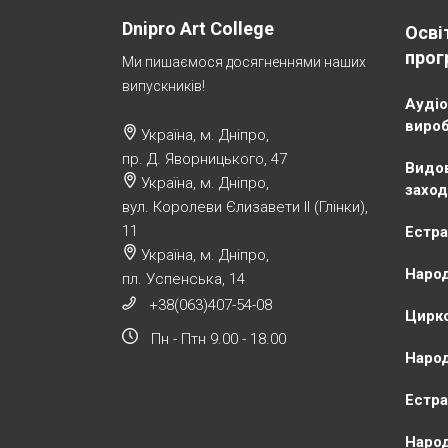
Dnipro Art College
Осві
прог
Ми пишаємося досягненнями наших
випускників!
Аудіо
виро
Україна, м. Дніпро,
пр. Д. Яворницького, 47
Видов
Україна, м. Дніпро,
заход
вул. Королеви Єлизавети ІІ (Глінки),
11
Естра
Україна, м. Дніпро,
Народ
пл. Успенська, 14
+38(063)407-54-08
Цирко
Пн - Птн 9.00 - 18.00
Народ
Естра
Народ