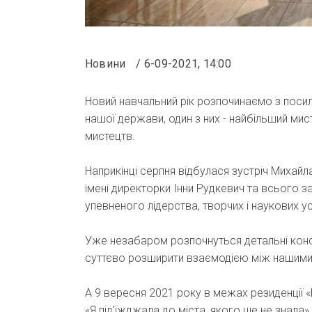
Новини
6-09-2021, 14:00
Новий навчальний рік розпочинаємо з поси
нашої держави, один з них - найбільший мис
мистецтв.
Наприкінці серпня відбулася зустріч Михай
імені директорки Інни Рудкевич та всього з
упевненого лідерства, творчих і наукових усп
Уже незабаром розпочнуться детальні конс
суттєво розширити взаємодією між нашими
А 9 вересня 2021 року в межах резиденції «
«Я під'їжджала до мiста, якого ще не знала