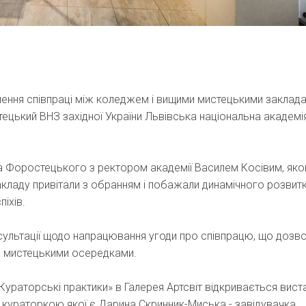
лення співпраці між коледжем і вищими мистецькими заклад
тецький ВНЗ західної України Львівська національна академі
ла Форостецького з ректором академії Василем Косівим, яко
акладу привітали з обранням і побажали динамічного розвитк
іхів.
ультації щодо напрацювання угоди про співпрацю, що дозв
 мистецькими осередками.
Кураторські практики» в Галерея Артсвіт відкривається вист
», кураторкою якої є Дарина Скринник-Миська - завідувачка