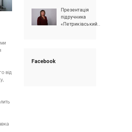
Презентація
підручника
«Петриківський…
ами
я
Facebook
го від
у,
олить
авка