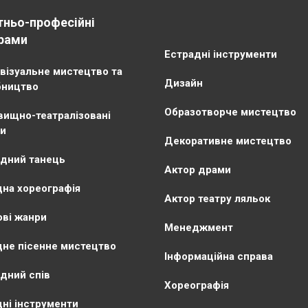
тньо-професійні
рами
Естрадні інструменти
візуальне мистецтво та
Дизайн
бництво
Образотворче мистецтво
ищно-театралізовані
и
Декоративне мистецтво
дний танець
Актор драми
на хореографія
Актор театру ляльок
ві жанри
Менеджмент
не пісенне мистецтво
Інформаційна справа
дний спів
Хореографія
ні інструменти