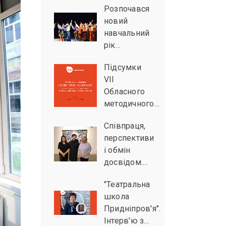
Розпочався
новий
навчальний
рік…
Підсумки
VІІ
Обласного
методичного…
Співпраця,
перспективи
і обмін
досвідом.…
"Театральна
школа
Придніпров'я".
Інтерв'ю з…