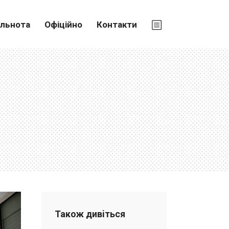
ільнота
Офіційно
Контакти
Також дивiться