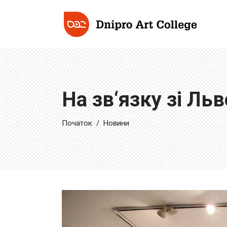
На зв‘язку зі Ль
Початок
/
Новини