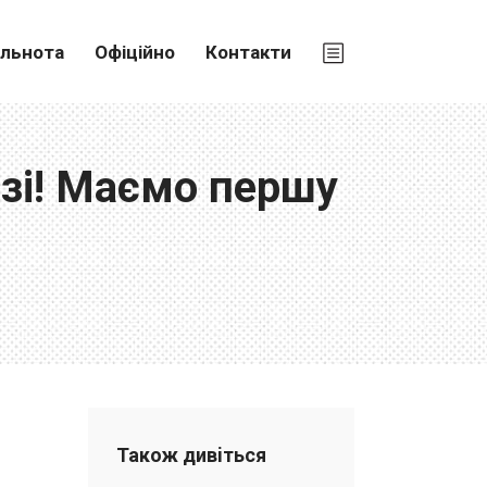
ільнота
Офіційно
Контакти
озі! Маємо першу
Також дивiться