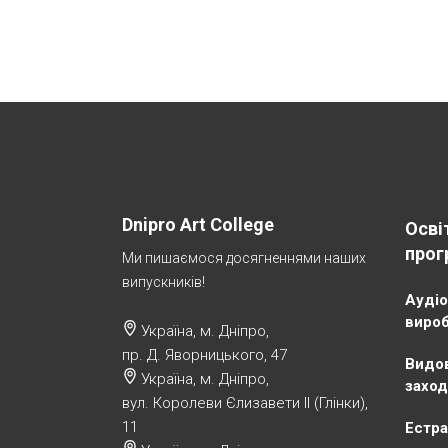
Dnipro Art College
Осві
прог
Ми пишаємося досягненнями наших
випускників!
Аудіо
виро
Україна, м. Дніпро,
пр. Д. Яворницького, 47
Видов
Україна, м. Дніпро,
заход
вул. Королеви Єлизавети ІІ (Глінки),
11
Естра