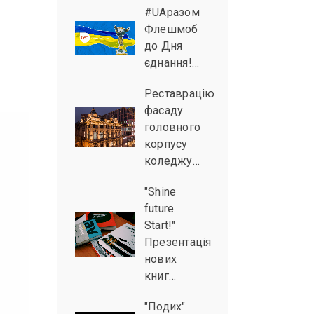
#UAразом
Флешмоб
до Дня
єднання!…
Реставрацію
фасаду
головного
корпусу
коледжу…
"Shine
future.
Start!"
Презентація
нових
книг…
"Подих"