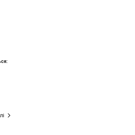
ься:
лі