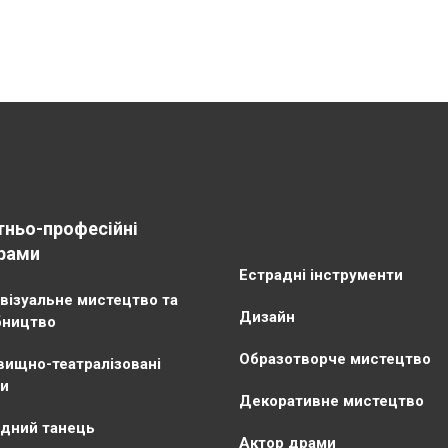
тньо-професійні
рами
Естрадні інструменти
візуальне мистецтво та
Дизайн
бництво
Образотворче мистецтво
ищно-театралізовані
и
Декоративне мистецтво
дний танець
Актор драми