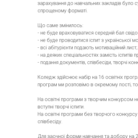
зарахування до навчальних закладів було с
спрощеному форматі.
Що саме змінилось:
- не буде враховуватися середній бал свідо
- не буде проводитися іспит з української м
- всі абітурієнти подають мотиваційний лист
- на деяких спеціальностях замість іспитів п
- подання документів, співбесіди, творчі ко
Коледж здійснює набір на 16 освітніх прогр
програм ми розповімо в окремому пості, том
На освітні програми з творчим конкурсом не
вступні творчі іспити.
На освітні програми без творчого конкурсу 
співбесіду.
Для заочної форми навчання та добору на 2-