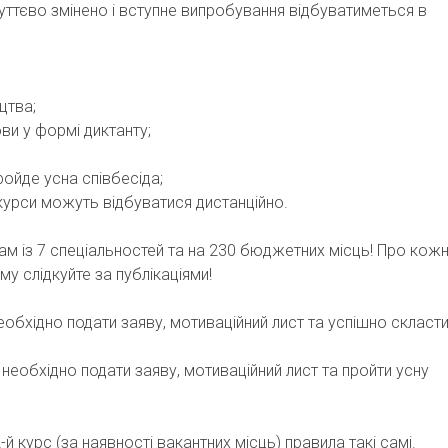
уттєво змінено і вступне випробування відбуватиметься в
цтва;
ови у формі диктанту;
;
ройде усна співбесіда;
нкурси можуть відбуватися дистанційно.
ам із 7 спеціальностей та на 230 бюджетних місць! Про кожн
у слідкуйте за публікаціями!
обхідно подати заяву, мотиваційний лист та успішно скласт
необхідно подати заяву, мотиваційний лист та пройти усну
й курс (за наявності вакантних місць) правила такі самі.