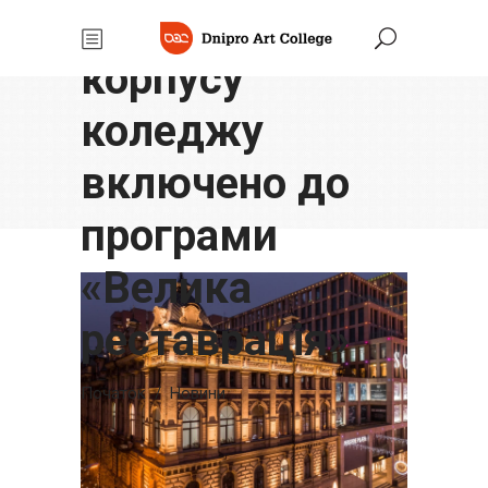
головного
корпусу
коледжу
включено до
програми
«Велика
реставрація»
Початок
/
Новини