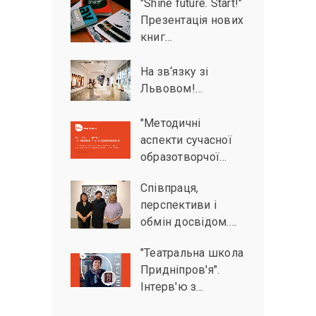
"Shine future. Start!"
Презентація нових
книг…
На зв‘язку зі
Львовом!…
"Методичні
аспекти сучасної
образотворчої…
Співпраця,
перспективи і
обмін досвідом.…
"Театральна школа
Придніпров'я".
Інтерв'ю з…