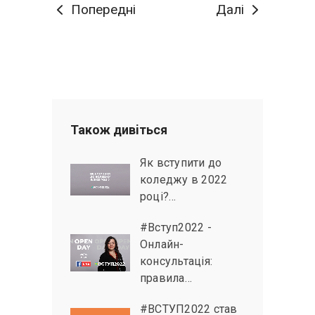
Попередні
Далі
Також дивiться
Як вступити до
коледжу в 2022
році?…
#Вступ2022 -
Онлайн-
консультація:
правила…
#ВСТУП2022 став