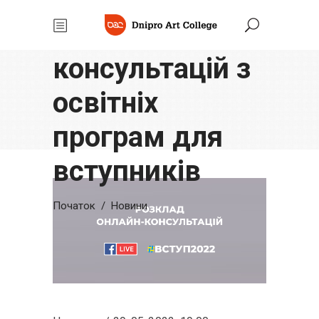
Розклад
онлайн-
консультацій з
освітніх
програм для
вступників
Початок
/
Новини