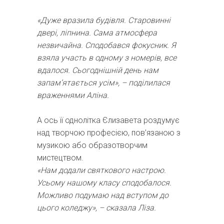
«Дуже вразила будівля. Старовинні
двері, ліпнина. Сама атмосфера
незвичайна. Сподобався фокусник. Я
взяла участь в одному з номерів, все
вдалося. Сьогоднішній день нам
запам’ятається усім», – поділилася
враженнями Аліна.
А ось її однолітка Єлизавета роздумує
над творчою професією, пов’язаною з
музикою або образотворчим
мистецтвом.
«Нам додали святкового настрою.
Усьому нашому класу сподобалося.
Можливо подумаю над вступом до
цього коледжу», – сказала Ліза.