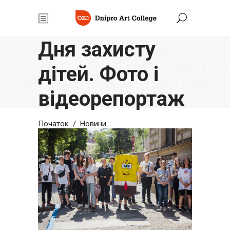
Екскурсія до
Дня захисту
дітей. Фото і
відеорепортаж
Початок
/
Новини