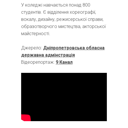
У коледжі навчається понад 800
студентів. Є відділення хореографії,
вокалу, дизайну, режисерської справи,
образотворчого мистецтва, акторської
майстерності.
Джерело:
Дніпропетровська обласна
державна адмінстрація
Відеорепортаж:
9 Канал