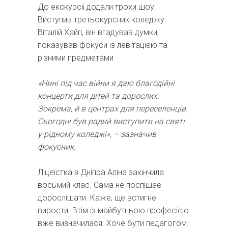
До екскурсії додали трохи шоу.
Виступив третьокурсник коледжу
Віталій Хайп, він вгадував думки,
показував фокуси із левітацією та
різними предметами
«Нині під час війни я даю благодійні
концерти для дітей та дорослих.
Зокрема, й в центрах для переселенців.
Сьогодні був радий виступити на святі
у рідному коледжі», – зазначив
фокусник.
Ліцеїстка з Дніпра Аліна закінчила
восьмий клас. Сама не поспішає
дорослішати. Каже, ще встигне
вирости. Втім із майбутньою професією
вже визначилася. Хоче бути педагогом.