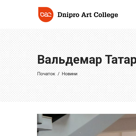
Вальдемар Тата
Початок
/
Новини