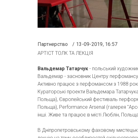
Партнерство
13-09-2019, 16:57
АРТІСТ ТОЛК ТА ЛЕКЦІЯ
Вальдемар Татарчук
- польський художни
Вальдемар - засновник Центру перфомансу у Л
Активно працює з перфомансом з 1988 року. 
Кураторські проекти Вальдемара Татарчука
Польща), Європейський фестиваль перформ
Польща), Performance Arsenal (галерея "Арсе
інші. Живе та працює в місті Люблін, Польщ
В Дніпропетровському фаховому мистецьк
лекцію на тему особливостей східноєвроп