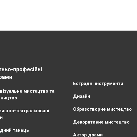
тньо-професійні
рами
Естрадні інструменти
візуальне мистецтво та
Дизайн
бництво
Образотворче мистецтво
ищно-театралізовані
и
Декоративне мистецтво
дний танець
Актор драми