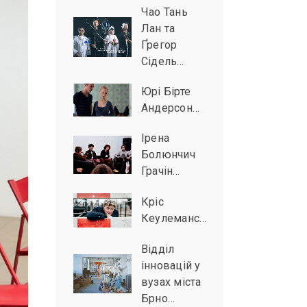
Чао Тань
Лан та
Ґрегор
Сідель…
Юрі Бірте
Андерсон…
Ірена
Болюнчич
Грачін…
Кріс
Кеулеманс…
Відділ
інновацій у
вузах міста
Брно…