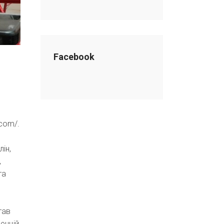
Facebook
.com/.
ін,
,
та
тав
енцій