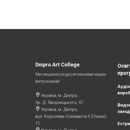
Dnipro Art College
Осві
прог
Ми пишаємося досягненнями наших
випускників!
Аудіо
виро
Україна, м. Дніпро,
пр. Д. Яворницького, 47
Видов
Україна, м. Дніпро,
заход
вул. Королеви Єлизавети ІІ (Глінки),
11
Естра