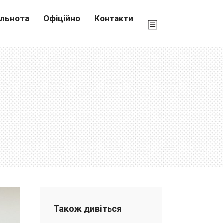
ільнота
Офіційно
Контакти
Також дивiться