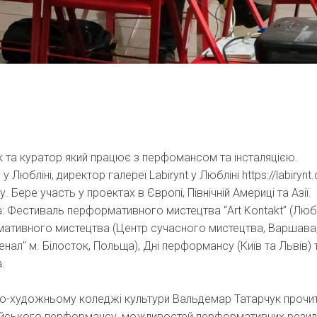
к та куратор який працює з перфомансом та інсталяцією.
юбліні, директор галереї Labirynt у Любліні https://labirynt
Бере участь у проектах в Європі, Північній Америці та Азії.
: Фестиваль перформативного мистецтва “Art Kontakt” (Любл
ативного мистецтва (Центр сучасного мистецтва, Варшава
нал" м. Білосток, Польща), Дні перформансу (Київ та Львів) 
а.
о-художньому коледжі культури Вальдемар Татарчук прочи
ейського перформансу, можливостей перформативних резид