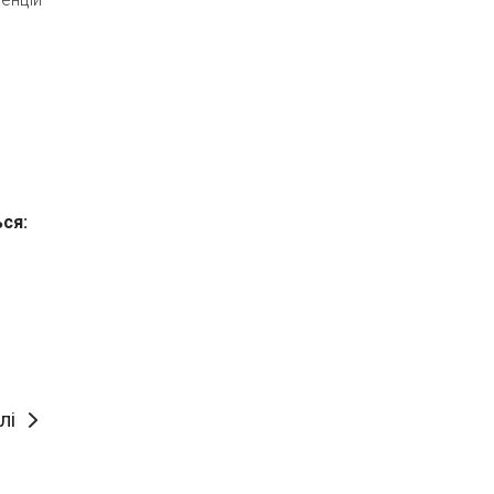
ься:
лі