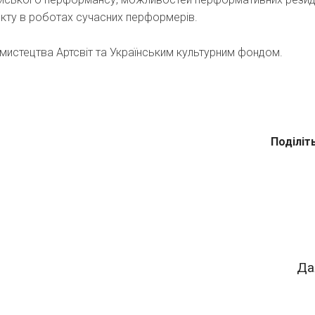
пекту в роботах сучасних перформерів.
мистецтва Артсвіт та Українським культурним фондом.
Поділіт
Да