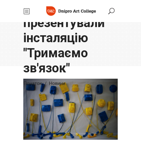
У коледжі
презентували
інсталяцію
"Тримаємо
зв'язок"
Початок
/
Новини