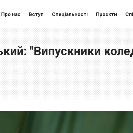
Про нас
Вступ
Спеціальності
Проєкти
Сп
ький: "Випускники кол