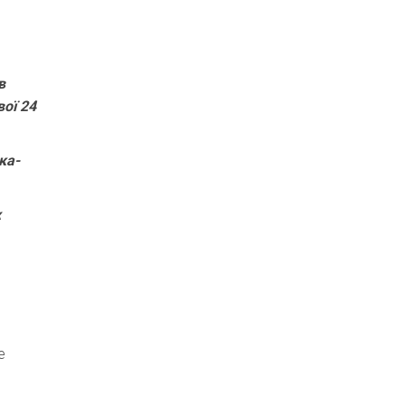
в
ої 24
ка-
х
е