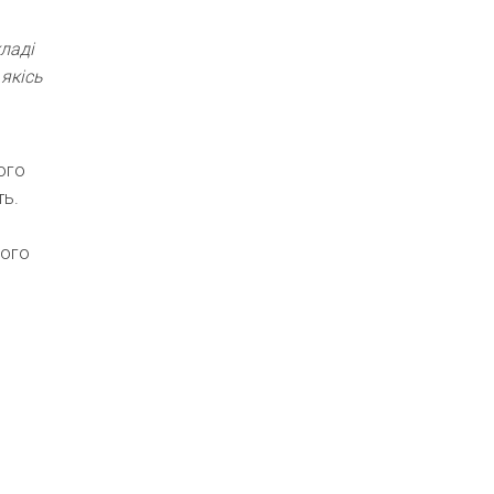
ладі
якісь
ього
ть.
ього