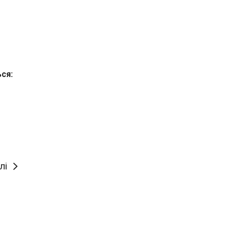
ься:
лі