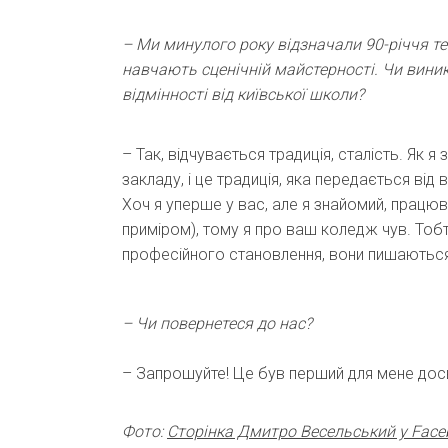
– Ми минулого року відзначали 90-річчя т
навчають сценічній майстерності. Чи виник
відмінності від київської школи?
– Так, відчувається традиція, сталість. Як 
закладу, і це традиція, яка передається від 
Хоч я уперше у вас, але я знайомий, працю
приміром), тому я про ваш коледж чув. Тоб
професійного становлення, вони пишаються, 
– Чи повернетеся до нас?
– Запрошуйте! Це був перший для мене досвід
Фото:
Сторінка Дмитро Весельський у Face