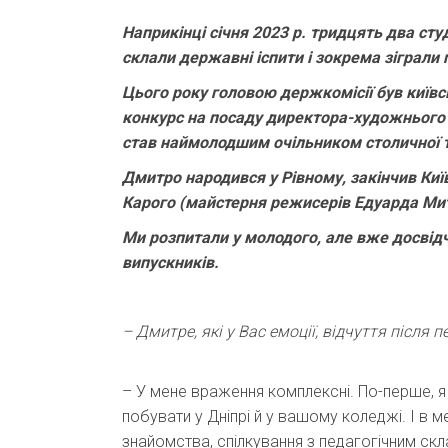
Наприкінці січня 2023 р. тридцять два с
склали державні іспити і зокрема зіграли 
Цього року головою д
ержкомісії був київ
конкурс на посаду директора-художнього к
став наймолодшим очільником столичної 
Дмитро народився у Рівному, закінчив Київ
Карого (майстерня режисерів Едуарда Мит
Ми розпитали у молодого, але вже досвід
випускників.
– Дмитре, які у Вас емоції, відчуття після п
– У мене враження комплексні. По-перше, 
побувати у Дніпрі й у вашому коледжі. І в м
знайомства, спілкування з педагогічним скл