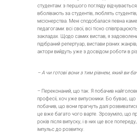
студентам: з першого погляду відчуваєтьс
вболівають за студентів, люблять студентів
місіонерства. Мені сподобалася певна камер
педагогами: всі свої, всі тісно співпрацюють.
закладах. Щодо самих вистав, я задоволени
підібраний репертуар, вистави різних жанрів
актори вийдуть уже з досвідом роботи в різ
– А чи готові вони з тим рівнем, який ви б
– Переконаний, що так. Я побачив найголов
професії, хоч уже випускники. Бо буває, що
побачив, що вони прагнуть далі розвиватися
це вже багато чого варте. Зрозуміло, що п
років після випуску, і в них ще все попереду
імпульс до розвитку.