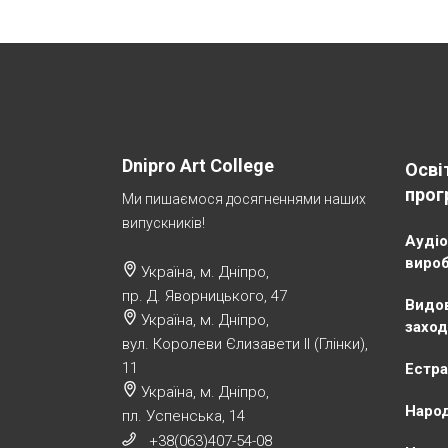
Dnipro Art College
Осві
прог
Ми пишаємося досягненнями наших
випускників!
Аудіо
виро
Україна, м. Дніпро,
пр. Д. Яворницького, 47
Видов
Україна, м. Дніпро,
заход
вул. Королеви Єлизавети ІІ (Глінки),
11
Естра
Україна, м. Дніпро,
Народ
пл. Успенська, 14
+38(063)407-54-08