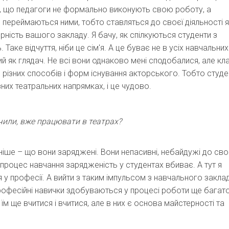
я, що педагоги не формально виконують свою роботу, а
, переймаються ними, тобто ставляться до своєї діяльності 
ність вашого закладу. Я бачу, як спілкуються студенти з
 Таке відчуття, ніби це сім'я. А це буває не в усіх навчальних
й як глядач. Не всі вони однаково мені сподобалися, але кл
, різних способів і форм існування акторського. Тобто студе
них театральних напрямках, і це чудово.
ачили, вже працювати в театрах?
ніше – що вони заряджені. Вони непасивні, небайдужі до сво
 процес навчання зарядженість у студентах вбиває. А тут я
 у професії. А вийти з таким імпульсом з навчального закла
рофесійні навички здобуваються у процесі роботи ще багат
, їм ще вчитися і вчитися, але в них є основа майстерності та