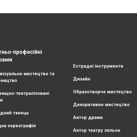
тньо-професійні
рами
Естрадні інструменти
візуальне мистецтво та
Дизайн
бництво
Образотворче мистецтво
ищно-театралізовані
и
Декоративне мистецтво
дний танець
Актор драми
на хореографія
Актор театру ляльок