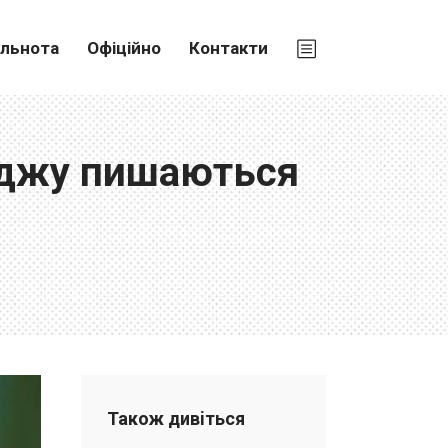
ільнота
Офіційно
Контакти
еджу пишаються
Також дивiться