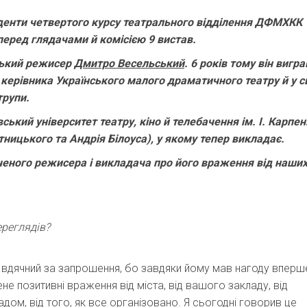
туденти четвертого курсу театрального відділення ДФМХКК
перед глядачами й комісією 9 вистав.
ський режисер
Дмитро Весельський
. 6 років тому він вигра
ерівника Українського малого драматичного театру й у св
трупи.
ський університет театру, кіно й телебачення ім. І. Карпен
ницького та Андрія Білоуса), у якому тепер викладає.
ченого режисера і викладача про його враження від наши
ереглядів?
я вдячний за запрошення, бо завдяки йому мав нагоду вперш
ене позитивні враження від міста, від вашого закладу, від
адом, від того, як все організовано. Я сьогодні говорив це