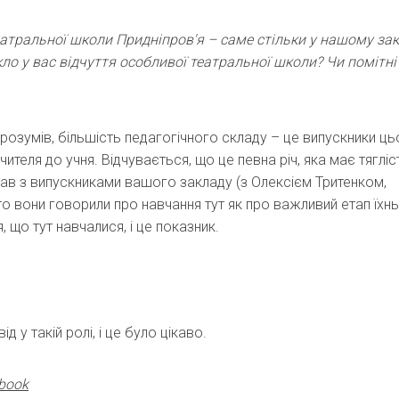
еатральної школи Придніпров'я – саме стільки у нашому зак
ло у вас відчуття особливої театральної школи? Чи помітні 
я зрозумів, більшість педагогічного складу – це випускники ц
вчителя до учня. Відчувається, що це певна річ, яка має тягліс
вав з випускниками вашого закладу (з Олексієм Тритенком,
то вони говорили про навчання тут як про важливий етап їхн
що тут навчалися, і це показник.
 у такій ролі, і це було цікаво.
book