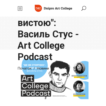
"Де не
стоятиму -
вистою":
Василь Стус -
Art College
Podcast
Початок
/
Новини