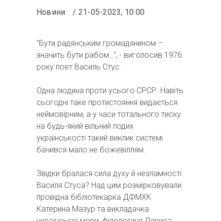
Новини
21-05-2023, 10:00
"Бути радянським громадянином –
значить бути рабом…", - виголосив 1976
року поет Василь Стус.
Одна людина проти усього СРСР. Навіть
сьогодні таке протистояння видається
неймовірним, а у часи тотального тиску
на будь-який вільний подих
українськості такий виклик системі
бачився мало не божевіллям.
Звідки бралася сила духу й незламності
Василя Стуса? Над цим розмірковували
провідна бібліотекарка ДФМХК
Катерина Мазур та викладачка
української мови, філологиня Лариса