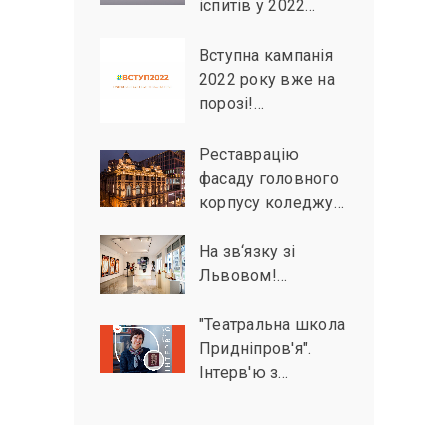
іспитів у 2022…
Вступна кампанія
2022 року вже на
порозі!…
Реставрацію
фасаду головного
корпусу коледжу…
На зв‘язку зі
Львовом!…
"Театральна школа
Придніпров'я".
Інтерв'ю з…