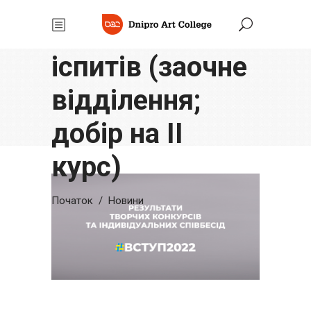
Результати
вступних
іспитів (заочне
відділення;
добір на ІІ
курс)
Початок
/
Новини